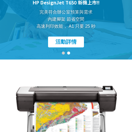
HP DesignJet T650 新機上市!!
完美符合辦公室預算與需求
內建腳架 節省空間
高速列印效能， A1 只要 25 秒
活動詳情